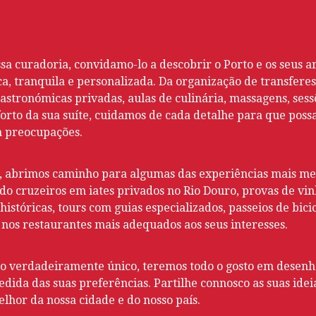
sa curadoria, convidamo-lo a descobrir o Porto e os seus a
a, tranquila e personalizada. Da organização de transfere
astronómicas privadas, aulas de culinária, massagens, sess
forto da sua suíte, cuidamos de cada detalhe para que poss
 preocupações.
s, abrimos caminho para algumas das experiências mais m
ndo cruzeiros em iates privados no Rio Douro, provas de vinh
 históricas, tours com guias especializados, passeios de bici
 nos restaurantes mais adequados aos seus interesses.
go verdadeiramente único, teremos todo o gosto em desen
ida das suas preferências. Partilhe connosco as suas idei
elhor da nossa cidade e do nosso país.