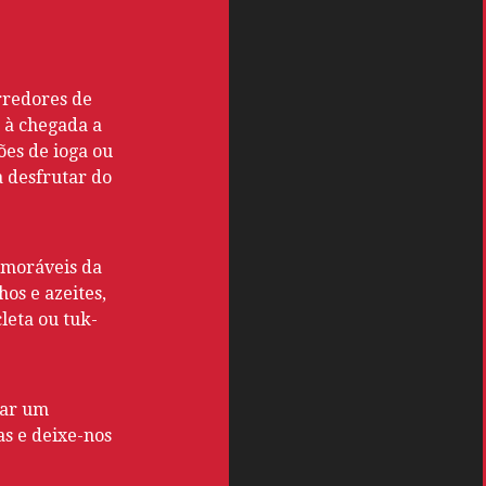
rredores de
s à chegada a
ões de ioga ou
a desfrutar do
emoráveis da
os e azeites,
cleta ou tuk-
har um
as e deixe-nos