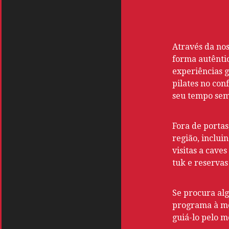
Através da nos
forma autêntic
experiências g
pilates no con
seu tempo sem
Fora de porta
região, inclui
visitas a caves
tuk e reservas
Se procura al
programa à med
guiá-lo pelo m