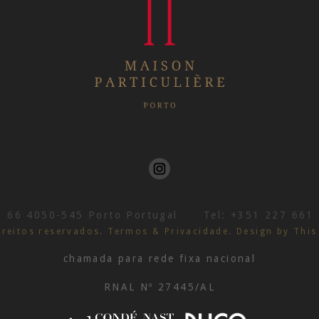
, 66
4050-545 Porto
Portugal
Tel:
+351 227 661
ireitos reservados.
Termos & Privacidade
.
Design by This 
chamada para rede fixa nacional
RNAL Nº 27445/AL